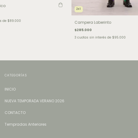
ico
2X1
és de
$89.000
Campera Laberinto
$285.000
3
cuotas sin interés de
$95.000
CATEGORÍAS
INICIO
NUEVA TEMPORADA VERANO 2026
CONTACTO
Tempradas Anteriores