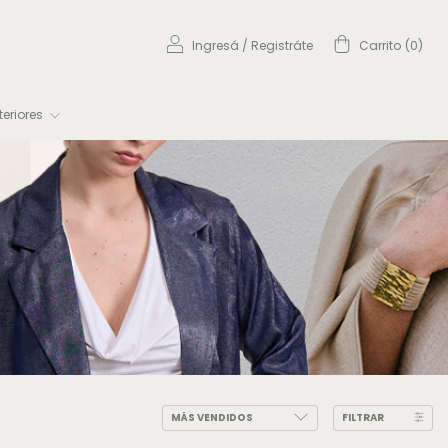
Ingresá
/
Registráte
Carrito
(
0
)
eriores
FILTRAR