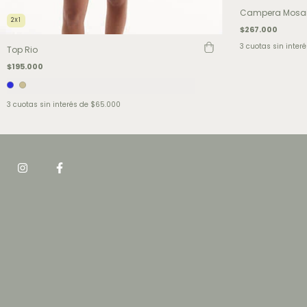
Campera Mosa
2X1
$267.000
3
cuotas sin inter
Top Rio
$195.000
3
cuotas sin interés de
$65.000