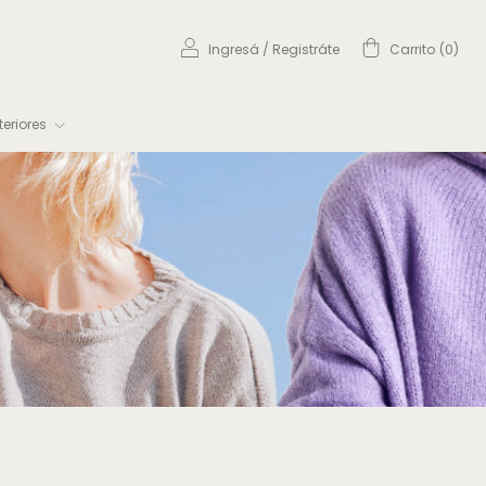
Ingresá
/
Registráte
Carrito
(
0
)
eriores