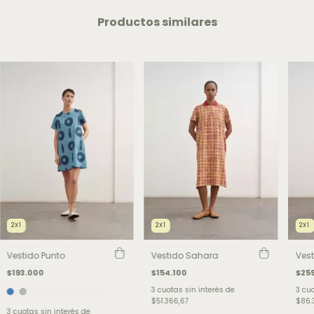
Productos similares
2X1
2X1
2X1
Vestido Punto
Vestido Sahara
Vest
$193.000
$154.100
$25
3
cuotas sin interés de
3
cuo
$51.366,67
$86.
3
cuotas sin interés de