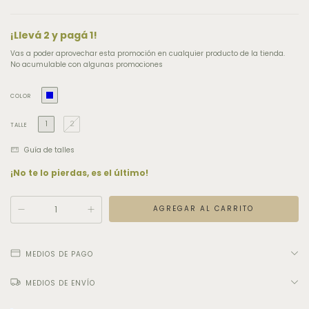
¡Llevá 2 y pagá 1!
Vas a poder aprovechar esta promoción en cualquier producto de la tienda.
No acumulable con algunas promociones
COLOR
1
2
TALLE
Guía de talles
¡No te lo pierdas, es el último!
MEDIOS DE PAGO
MEDIOS DE ENVÍO