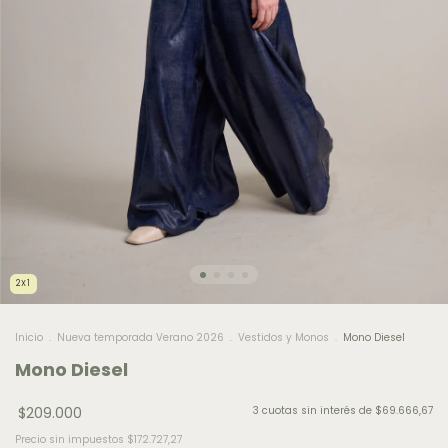
2X1
Inicio
.
Nueva temporada Verano 2026
.
Vestidos y Monos
.
Mono Diesel
Mono Diesel
$209.000
3
cuotas sin interés de
$69.666,67
Precio sin impuestos
$172.727,27